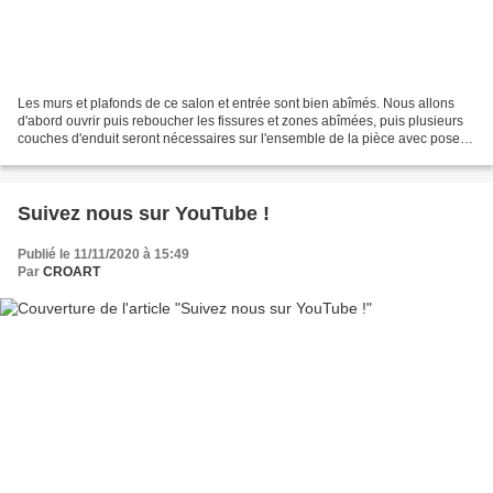
Les murs et plafonds de ce salon et entrée sont bien abîmés. Nous allons
d'abord ouvrir puis reboucher les fissures et zones abîmées, puis plusieurs
couches d'enduit seront nécessaires sur l'ensemble de la pièce avec pose
de Fiss Net . Enfin, après ponçage...
Suivez nous sur YouTube !
Publié le 11/11/2020 à 15:49
Par
CROART