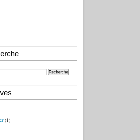
erche
ives
er
(1)