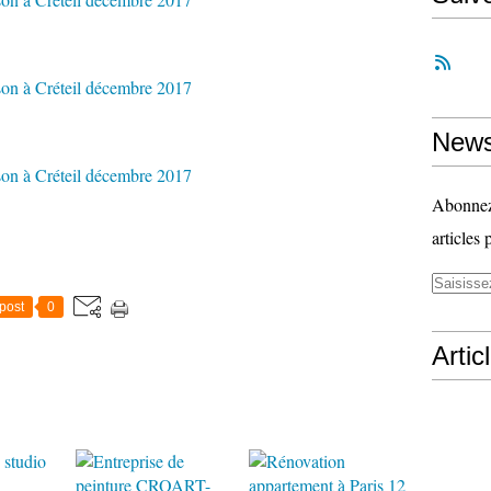
News
Abonnez-
articles 
post
0
Artic