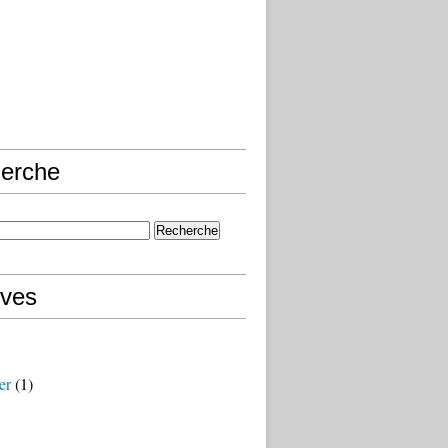
erche
ives
er
(1)