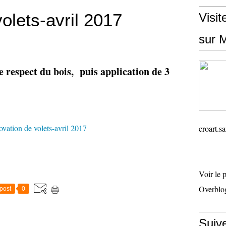
olets-avril 2017
Visit
sur M
respect du bois, puis application de 3
croart.
Voir le 
Overblo
post
0
Suiv