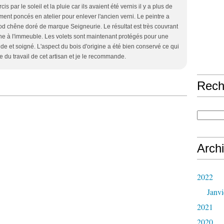
rcis par le soleil et la pluie car ils avaient été vernis il y a plus de
ment poncés en atelier pour enlever l'ancien verni. Le peintre a
d chêne doré de marque Seigneurie. Le résultat est très couvrant
ne à l'immeuble. Les volets sont maintenant protégés pour une
ide et soigné. L'aspect du bois d'origine a été bien conservé ce qui
ite du travail de cet artisan et je le recommande.
Rech
Arch
2022
Janvi
2021
2020